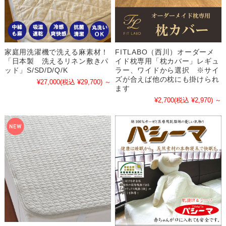
家庭用洗濯機で洗える麻素材！
FITLABO（西川）オーダーメ
「日本製 洗えるリネン敷きパ
イド枕専用「枕カバー」レギュ
ッド」S/SD/D/Q/K
ラー、ワイドから選択 ※サイ
ズが合えば他の枕にも掛けられ
¥27,000
(税込 ¥29,700)
～
ます
¥2,700
(税込 ¥2,970)
～