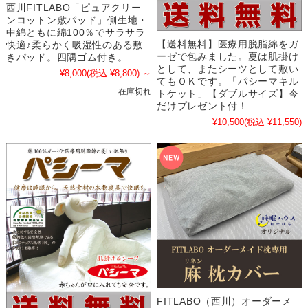
西川FITLABO「ピュアクリー
ンコットン敷パッド」側生地・
中綿ともに綿100％でサラサラ
【送料無料】医療用脱脂綿をガ
快適♪柔らかく吸湿性のある敷
ーゼで包みました。夏は肌掛け
きパッド。四隅ゴム付き。
として、またシーツとして敷い
¥8,000
(税込 ¥8,800)
～
てもＯＫです。「パシーマキル
在庫切れ
トケット」【ダブルサイズ】今
だけプレゼント付！
¥10,500
(税込 ¥11,550)
FITLABO（西川）オーダーメ