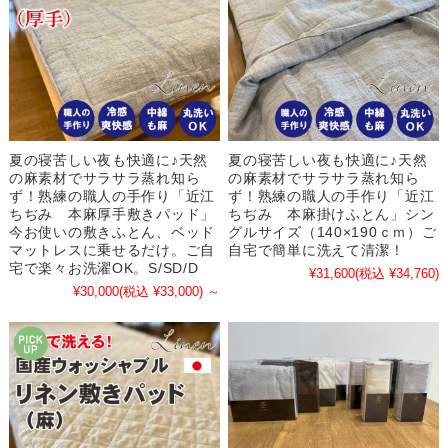
夏の寝苦しい夜も快適に♪天然
夏の寝苦しい夜も快適に♪天然
の麻素材でサラサラ蒸れ知ら
の麻素材でサラサラ蒸れ知ら
ず！熟練の職人の手作り「近江
ず！熟練の職人の手作り「近江
ちぢみ 本麻厚手敷きパッド」
ちぢみ 本麻掛けふとん」シン
今お使いの敷きふとん、ベッド
グルサイズ（140×190ｃｍ）ご
マットレスに乗せるだけ。ご自
自宅で簡単に洗えて清潔！
宅で楽々お洗濯OK。S/SD/D
¥31,600
(税込 ¥34,760)
¥30,000
(税込 ¥33,000)
～