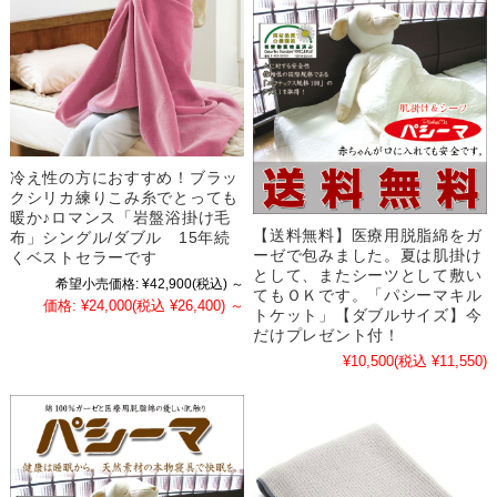
冷え性の方におすすめ！ブラッ
クシリカ練りこみ糸でとっても
暖か♪ロマンス「岩盤浴掛け毛
【送料無料】医療用脱脂綿をガ
布」シングル/ダブル 15年続
ーゼで包みました。夏は肌掛け
くベストセラーです
として、またシーツとして敷い
希望小売価格:
¥42,900
(税込)
～
てもＯＫです。「パシーマキル
価格:
¥24,000
(税込 ¥26,400)
～
トケット」【ダブルサイズ】今
だけプレゼント付！
¥10,500
(税込 ¥11,550)