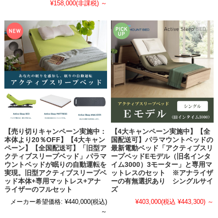
¥158,000
(非課税)
～
【売り切りキャンペーン実施中：
【4大キャンペーン実施中】【全
本体より20％OFF】【4大キャン
国配送可】パラマウントベッドの
ペーン】【全国配送可】「旧型ア
最新電動ベッド「アクティブスリ
クティブスリープベッド」パラマ
ープベッドEモデル（旧名インタ
ウントベッドが眠りの自動運転を
イム3000）3モーター」と専用マ
実現。旧型アクティブスリープベ
ットレスのセット ※アナライザ
ッド本体+専用マットレス+アナ
ーの有無選択あり シングルサイ
ライザーのフルセット
ズ
メーカー希望価格:
¥440,000
(税込)
¥403,000
(税込 ¥443,300)
～
～