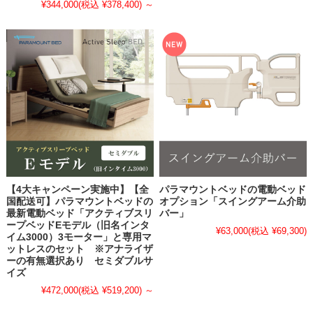
¥344,000
(税込 ¥378,400)
～
【4大キャンペーン実施中】【全
パラマウントベッドの電動ベッド
国配送可】パラマウントベッドの
オプション「スイングアーム介助
最新電動ベッド「アクティブスリ
バー」
ープベッドEモデル（旧名インタ
¥63,000
(税込 ¥69,300)
イム3000）3モーター」と専用マ
ットレスのセット ※アナライザ
ーの有無選択あり セミダブルサ
イズ
¥472,000
(税込 ¥519,200)
～