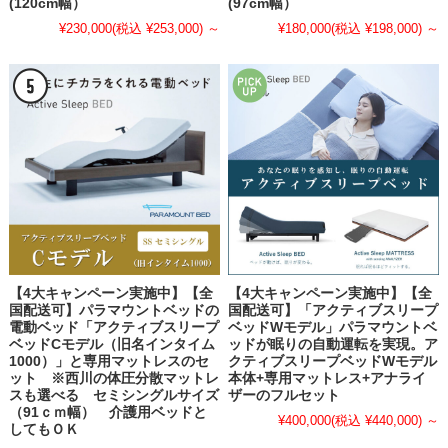
(120cm幅）
(97cm幅）
¥230,000
(税込 ¥253,000)
～
¥180,000
(税込 ¥198,000)
～
【4大キャンペーン実施中】【全
【4大キャンペーン実施中】【全
国配送可】パラマウントベッドの
国配送可】「アクティブスリープ
電動ベッド「アクティブスリープ
ベッドWモデル」パラマウントベ
ベッドCモデル（旧名インタイム
ッドが眠りの自動運転を実現。ア
1000）」と専用マットレスのセ
クティブスリープベッドWモデル
ット ※西川の体圧分散マットレ
本体+専用マットレス+アナライ
スも選べる セミシングルサイズ
ザーのフルセット
（91ｃｍ幅） 介護用ベッドと
¥400,000
(税込 ¥440,000)
～
してもＯＫ