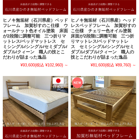
ヒノキ無垢材（石川県産）ベッド
ヒノキ無垢材（石川県産）ヘッド
フレーム 加賀杉すのこ仕様 ウ
レスベッドフレーム 加賀杉すの
ォールナット色オイル塗装 床面
こ仕様 チェリー色オイル塗装
が2段階に調整可能 三つ折りマ
床面が2段階に調整可能 三つ折
ットレス/ベッドマットレス セ
りマットレス/ベッドマットレ
ミシングル/シングル/セミダブル/
ス セミシングル/シングル/セミ
ダブル/クィーン 職人の技とこ
ダブル/ダブル/クィーン 職人の
だわりが詰まった逸品
技とこだわりが詰まった逸品
¥93,600
(税込 ¥102,960)
～
¥81,600
(税込 ¥89,760)
～