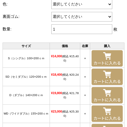
色:
裏面ゴム:
数量:
枚
サイズ
価格
在庫
購入
¥14,000
(税込 ¥15,40
S（シングル）100×200ｃｍ
○
0)
¥18,400
(税込 ¥20,24
SD（セミダブル）120×200ｃｍ
○
0)
¥19,800
(税込 ¥21,78
D（ダブル）140×200ｃｍ
○
0)
¥23,000
(税込 ¥25,30
WD（ワイドダブル）155×200ｃｍ
○
0)