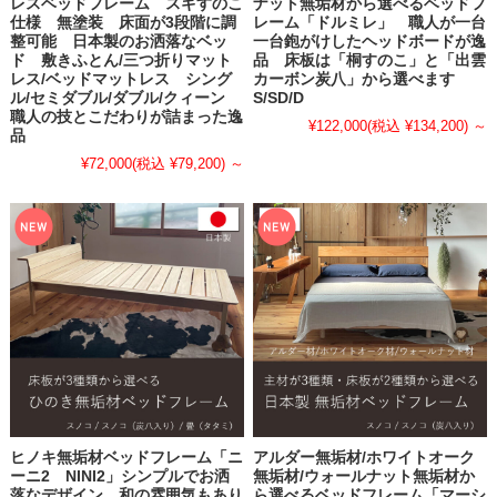
レスベッドフレーム スギすのこ
ナット無垢材から選べるベッドフ
仕様 無塗装 床面が3段階に調
レーム「ドルミレ」 職人が一台
整可能 日本製のお洒落なベッ
一台鉋がけしたヘッドボードが逸
ド 敷きふとん/三つ折りマット
品 床板は「桐すのこ」と「出雲
レス/ベッドマットレス シング
カーボン炭八」から選べます
ル/セミダブル/ダブル/クィーン
S/SD/D
職人の技とこだわりが詰まった逸
¥122,000
(税込 ¥134,200)
～
品
¥72,000
(税込 ¥79,200)
～
ヒノキ無垢材ベッドフレーム「ニ
アルダー無垢材/ホワイトオーク
ーニ2 NINI2」シンプルでお洒
無垢材/ウォールナット無垢材か
落なデザイン 和の雰囲気もあり
ら選べるベッドフレーム「マーシ