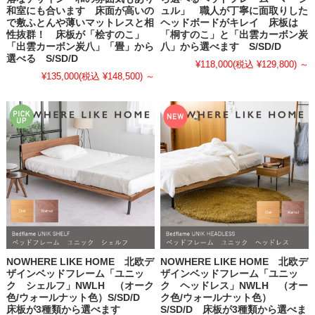
和室にも合います 床面が高いの
ュル」 職人が丁寧に面取りした
で敷ふとんや薄いマットレスと相
ヘッドボードがキレイ 床板は
性抜群！ 床板が「桧すのこ」
「桐すのこ」と「出雲カーボン炭
「出雲カーボン炭八」「畳」から
八」から選べます S/SD/D
選べる S/SD/D
¥118,000
(税込 ¥129,800)
～
¥135,000
(税込 ¥148,500)
～
NOWHERE LIKE HOME 北欧デ
NOWHERE LIKE HOME 北欧デ
ザインベッドフレーム「ユニッ
ザインベッドフレーム「ユニッ
ク シェルフ」NWLH （オーク
ク ヘッドレス」NWLH （オー
色/ウォールナット色）S/SD/D
ク色/ウォールナット色）
床板が3種類から選べます
S/SD/D 床板が3種類から選べま