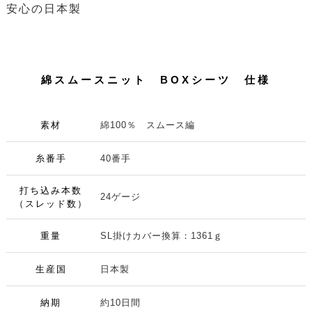
安心の日本製
綿スムースニット BOXシーツ 仕様
素材
綿100％ スムース編
糸番手
40番手
打ち込み本数
24ゲージ
（スレッド数）
重量
SL掛けカバー換算：1361ｇ
生産国
日本製
納期
約10日間