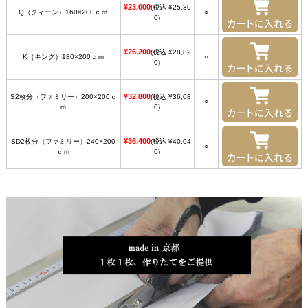
¥23,000
(税込 ¥25,30
Q（クィーン）160×200ｃｍ
○
0)
¥26,200
(税込 ¥28,82
K（キング）180×200ｃｍ
○
0)
¥32,800
S2枚分（ファミリー）200×200ｃ
(税込 ¥36,08
○
ｍ
0)
¥36,400
SD2枚分（ファミリー）240×200
(税込 ¥40,04
○
ｃｍ
0)