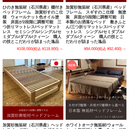
ひのき無垢材（石川県産）棚付き
加賀杉無垢材（石川県産）ベッド
ベッドフレーム 加賀杉すのこ仕
フレーム スギすのこ仕様 無塗
様 ウォールナット色オイル塗
装 床面が3段階に調整可能 日
装 床面が2段階に調整可能 三
本製のお洒落なベッド 敷きふと
つ折りマットレス/ベッドマット
ん/三つ折りマットレス/ベッドマ
レス セミシングル/シングル/セ
ットレス シングル/セミダブル/
ミダブル/ダブル/クィーン 職人
ダブル/クィーン 職人の技とこ
の技とこだわりが詰まった逸品
だわりが詰まった逸品
¥108,000
(税込 ¥118,800)
～
¥84,000
(税込 ¥92,400)
～
加賀杉無垢材（石川県産）ヘッド
ホワイトオーク無垢材/ウォール