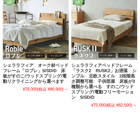
シェララフィア オーク材ベッド
シェララフィアベッドフレーム
フレーム「ロブレ」S/SD/D 床
「ラスク2 RUSK2」お洒落 シ
板がすのこ/ウッドスプリング/電
ンプル 北欧スタイル 2段階高
動リクライニングから選べます
さ調整可能 子供部屋 床板が3
種類から選べる すのこ/ウッド
¥79,000
(税込 ¥86,900)
～
スプリング/電動フリーモーショ
ン S/SD/D
¥75,000
(税込 ¥82,500)
～