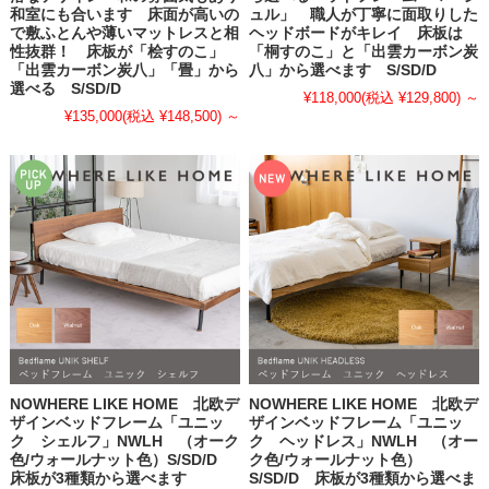
和室にも合います 床面が高いの
ュル」 職人が丁寧に面取りした
で敷ふとんや薄いマットレスと相
ヘッドボードがキレイ 床板は
性抜群！ 床板が「桧すのこ」
「桐すのこ」と「出雲カーボン炭
「出雲カーボン炭八」「畳」から
八」から選べます S/SD/D
選べる S/SD/D
¥118,000
(税込 ¥129,800)
～
¥135,000
(税込 ¥148,500)
～
NOWHERE LIKE HOME 北欧デ
NOWHERE LIKE HOME 北欧デ
ザインベッドフレーム「ユニッ
ザインベッドフレーム「ユニッ
ク シェルフ」NWLH （オーク
ク ヘッドレス」NWLH （オー
色/ウォールナット色）S/SD/D
ク色/ウォールナット色）
床板が3種類から選べます
S/SD/D 床板が3種類から選べま