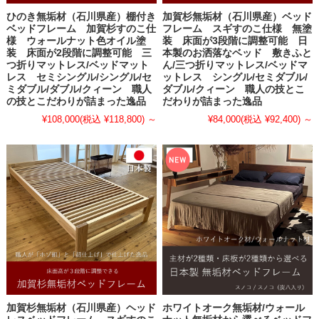
ひのき無垢材（石川県産）棚付き
加賀杉無垢材（石川県産）ベッド
ベッドフレーム 加賀杉すのこ仕
フレーム スギすのこ仕様 無塗
様 ウォールナット色オイル塗
装 床面が3段階に調整可能 日
装 床面が2段階に調整可能 三
本製のお洒落なベッド 敷きふと
つ折りマットレス/ベッドマット
ん/三つ折りマットレス/ベッドマ
レス セミシングル/シングル/セ
ットレス シングル/セミダブル/
ミダブル/ダブル/クィーン 職人
ダブル/クィーン 職人の技とこ
の技とこだわりが詰まった逸品
だわりが詰まった逸品
¥108,000
(税込 ¥118,800)
～
¥84,000
(税込 ¥92,400)
～
加賀杉無垢材（石川県産）ヘッド
ホワイトオーク無垢材/ウォール