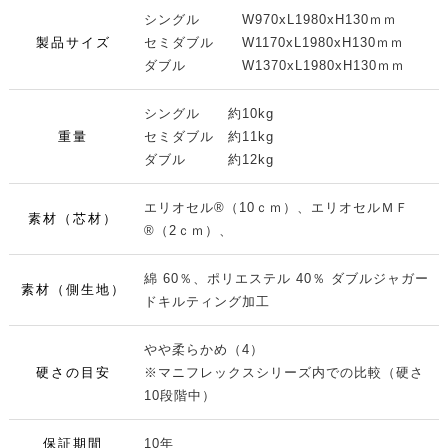
シングル W970xL1980xH130ｍｍ
製品サイズ
セミダブル W1170xL1980xH130ｍｍ
ダブル W1370xL1980xH130ｍｍ
シングル 約10kg
重量
セミダブル 約11kg
ダブル 約12kg
エリオセル®（10ｃｍ）、エリオセルＭＦ
素材（芯材）
®（2ｃｍ）、
綿 60％、ポリエステル 40％ ダブルジャガー
素材（側生地）
ドキルティング加工
やや柔らかめ（4）
硬さの目安
※マニフレックスシリーズ内での比較（硬さ
10段階中）
保証期間
10年