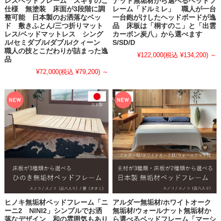
レスベッドフレーム スギすのこ
ナット無垢材から選べるベッドフ
仕様 無塗装 床面が3段階に調
レーム「ドルミレ」 職人が一台
整可能 日本製のお洒落なベッ
一台鉋がけしたヘッドボードが逸
ド 敷きふとん/三つ折りマット
品 床板は「桐すのこ」と「出雲
レス/ベッドマットレス シング
カーボン炭八」から選べます
ル/セミダブル/ダブル/クィーン
S/SD/D
職人の技とこだわりが詰まった逸
¥122,000
(税込 ¥134,200)
～
品
¥72,000
(税込 ¥79,200)
～
ヒノキ無垢材ベッドフレーム「ニ
アルダー無垢材/ホワイトオーク
ーニ2 NINI2」シンプルでお洒
無垢材/ウォールナット無垢材か
落なデザイン 和の雰囲気もあり
ら選べるベッドフレーム「マーシ