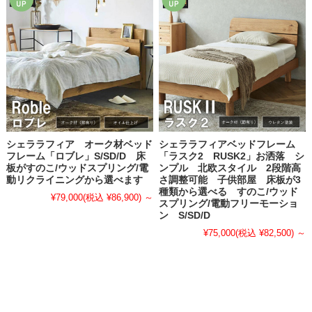
シェララフィア オーク材ベッド
シェララフィアベッドフレーム
フレーム「ロブレ」S/SD/D 床
「ラスク2 RUSK2」お洒落 シ
板がすのこ/ウッドスプリング/電
ンプル 北欧スタイル 2段階高
動リクライニングから選べます
さ調整可能 子供部屋 床板が3
種類から選べる すのこ/ウッド
¥79,000
(税込 ¥86,900)
～
スプリング/電動フリーモーショ
ン S/SD/D
¥75,000
(税込 ¥82,500)
～