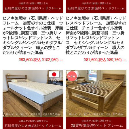
ヒノキ無垢材（石川県産）ベッド
ヒノキ無垢材（石川県産）ヘッド
フレーム 加賀杉すのこ仕様 ウ
レスベッドフレーム 加賀杉すの
ォールナット色オイル塗装 床面
こ仕様 チェリー色オイル塗装
が2段階に調整可能 三つ折りマ
床面が2段階に調整可能 三つ折
ットレス/ベッドマットレス セ
りマットレス/ベッドマットレ
ミシングル/シングル/セミダブル/
ス セミシングル/シングル/セミ
ダブル/クィーン 職人の技とこ
ダブル/ダブル/クィーン 職人の
だわりが詰まった逸品
技とこだわりが詰まった逸品
¥93,600
(税込 ¥102,960)
～
¥81,600
(税込 ¥89,760)
～