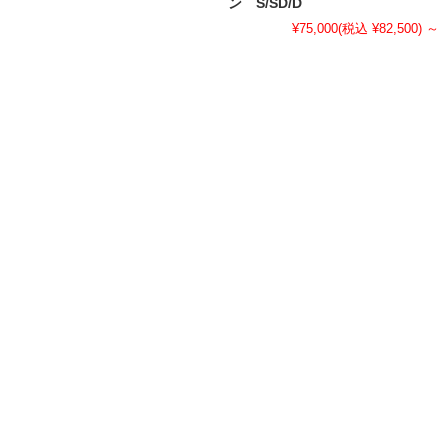
ン S/SD/D
¥75,000
(税込 ¥82,500)
～