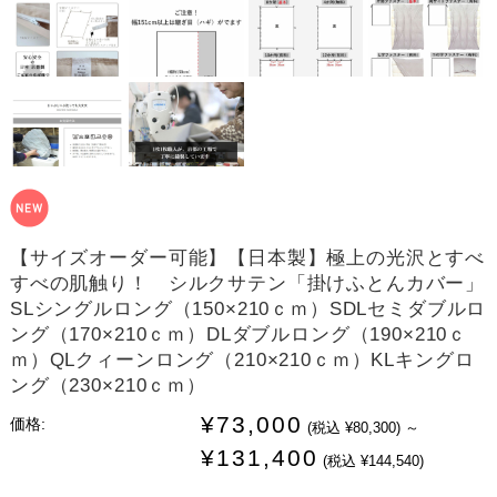
【サイズオーダー可能】【日本製】極上の光沢とすべ
すべの肌触り！ シルクサテン「掛けふとんカバー」
SLシングルロング（150×210ｃｍ）SDLセミダブルロ
ング（170×210ｃｍ）DLダブルロング（190×210ｃ
ｍ）QLクィーンロング（210×210ｃｍ）KLキングロ
ング（230×210ｃｍ）
¥73,000
価格:
(税込 ¥80,300)
～
¥131,400
(税込 ¥144,540)