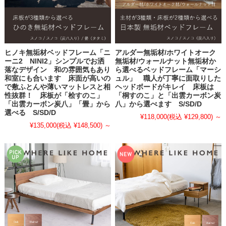
ヒノキ無垢材ベッドフレーム「ニ
アルダー無垢材/ホワイトオーク
ーニ2 NINI2」シンプルでお洒
無垢材/ウォールナット無垢材か
落なデザイン 和の雰囲気もあり
ら選べるベッドフレーム「マーシ
和室にも合います 床面が高いの
ュル」 職人が丁寧に面取りした
で敷ふとんや薄いマットレスと相
ヘッドボードがキレイ 床板は
性抜群！ 床板が「桧すのこ」
「桐すのこ」と「出雲カーボン炭
「出雲カーボン炭八」「畳」から
八」から選べます S/SD/D
選べる S/SD/D
¥118,000
(税込 ¥129,800)
～
¥135,000
(税込 ¥148,500)
～