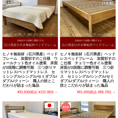
ヒノキ無垢材（石川県産）ベッド
ヒノキ無垢材（石川県産）ヘッド
フレーム 加賀杉すのこ仕様 ウ
レスベッドフレーム 加賀杉すの
ォールナット色オイル塗装 床面
こ仕様 チェリー色オイル塗装
が2段階に調整可能 三つ折りマ
床面が2段階に調整可能 三つ折
ットレス/ベッドマットレス セ
りマットレス/ベッドマットレ
ミシングル/シングル/セミダブル/
ス セミシングル/シングル/セミ
ダブル/クィーン 職人の技とこ
ダブル/ダブル/クィーン 職人の
だわりが詰まった逸品
技とこだわりが詰まった逸品
¥93,600
(税込 ¥102,960)
～
¥81,600
(税込 ¥89,760)
～