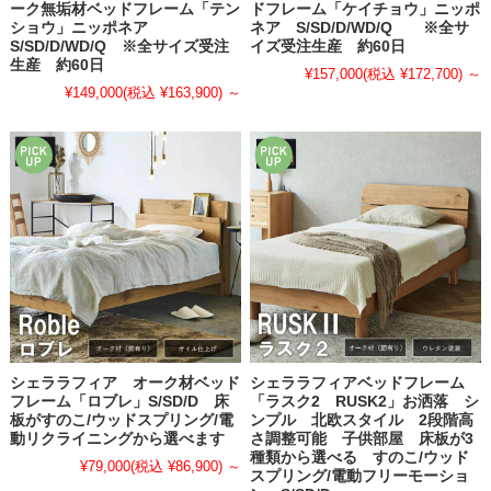
ーク無垢材ベッドフレーム「テン
ドフレーム「ケイチョウ」ニッポ
ショウ」ニッポネア
ネア S/SD/D/WD/Q ※全サ
S/SD/D/WD/Q ※全サイズ受注
イズ受注生産 約60日
生産 約60日
¥157,000
(税込 ¥172,700)
～
¥149,000
(税込 ¥163,900)
～
シェララフィア オーク材ベッド
シェララフィアベッドフレーム
フレーム「ロブレ」S/SD/D 床
「ラスク2 RUSK2」お洒落 シ
板がすのこ/ウッドスプリング/電
ンプル 北欧スタイル 2段階高
動リクライニングから選べます
さ調整可能 子供部屋 床板が3
種類から選べる すのこ/ウッド
¥79,000
(税込 ¥86,900)
～
スプリング/電動フリーモーショ