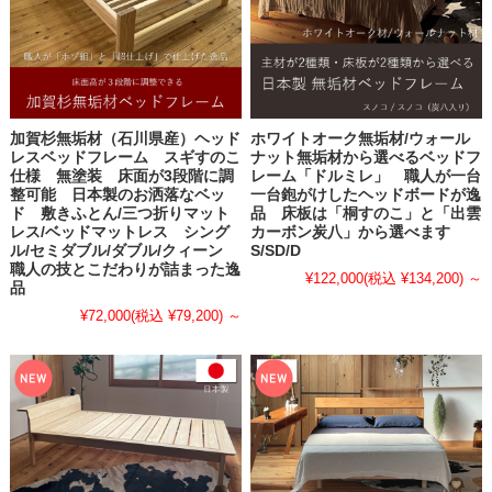
加賀杉無垢材（石川県産）ヘッド
ホワイトオーク無垢材/ウォール
レスベッドフレーム スギすのこ
ナット無垢材から選べるベッドフ
仕様 無塗装 床面が3段階に調
レーム「ドルミレ」 職人が一台
整可能 日本製のお洒落なベッ
一台鉋がけしたヘッドボードが逸
ド 敷きふとん/三つ折りマット
品 床板は「桐すのこ」と「出雲
レス/ベッドマットレス シング
カーボン炭八」から選べます
ル/セミダブル/ダブル/クィーン
S/SD/D
職人の技とこだわりが詰まった逸
¥122,000
(税込 ¥134,200)
～
品
¥72,000
(税込 ¥79,200)
～