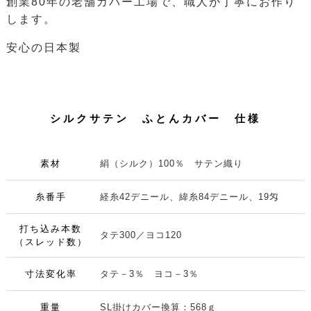
創業80年の老舗カバー工場で、職人が丁寧にお作り
します。
安心の日本製
シルクサテン ふとんカバー 仕様
素材
絹（シルク）100％ サテン織り
糸番手
経糸42デニール、緯糸84デニール、19匁
打ち込み本数
タテ300／ヨコ120
（スレッド数）
寸法変化率
タテ－3％ ヨコ－3％
重量
SL掛けカバー換算：568ｇ