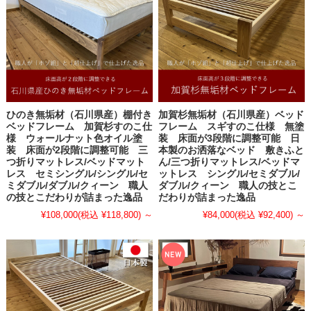
ひのき無垢材（石川県産）棚付き
加賀杉無垢材（石川県産）ベッド
ベッドフレーム 加賀杉すのこ仕
フレーム スギすのこ仕様 無塗
様 ウォールナット色オイル塗
装 床面が3段階に調整可能 日
装 床面が2段階に調整可能 三
本製のお洒落なベッド 敷きふと
つ折りマットレス/ベッドマット
ん/三つ折りマットレス/ベッドマ
レス セミシングル/シングル/セ
ットレス シングル/セミダブル/
ミダブル/ダブル/クィーン 職人
ダブル/クィーン 職人の技とこ
の技とこだわりが詰まった逸品
だわりが詰まった逸品
¥108,000
(税込 ¥118,800)
～
¥84,000
(税込 ¥92,400)
～