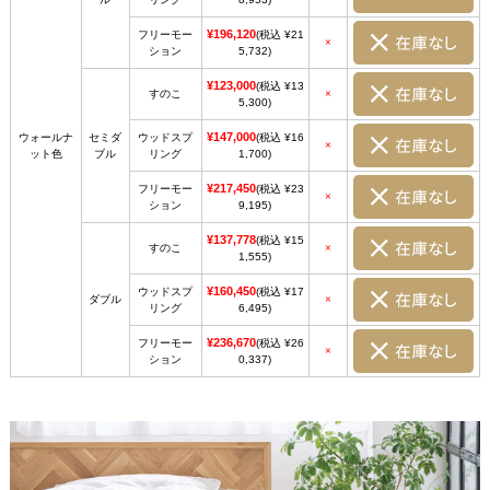
¥196,120
フリーモー
(税込 ¥21
×
ション
5,732)
¥123,000
(税込 ¥13
すのこ
×
5,300)
¥147,000
ウォールナ
セミダ
ウッドスプ
(税込 ¥16
×
ット色
ブル
リング
1,700)
¥217,450
フリーモー
(税込 ¥23
×
ション
9,195)
¥137,778
(税込 ¥15
すのこ
×
1,555)
¥160,450
ウッドスプ
(税込 ¥17
ダブル
×
リング
6,495)
¥236,670
フリーモー
(税込 ¥26
×
ション
0,337)