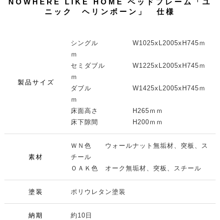
NOWHERE LIKE HOME ベッドフレーム「ユ
ニック ヘリンボーン」 仕様
シングル W1025xL2005xH745ｍ
ｍ
セミダブル W1225xL2005xH745ｍ
ｍ
製品サイズ
ダブル W1425xL2005xH745ｍ
ｍ
床面高さ H265ｍｍ
床下隙間 H200ｍｍ
ＷＮ色 ウォールナット無垢材、突板、ス
素材
チール
ＯＡＫ色 オーク無垢材、突板、スチール
塗装
ポリウレタン塗装
納期
約10日