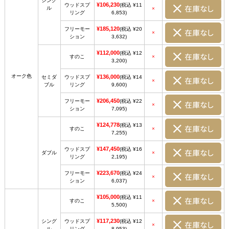
シング
¥106,230
ウッドスプ
(税込 ¥11
ル
×
リング
6,853)
¥185,120
フリーモー
(税込 ¥20
×
ション
3,632)
¥112,000
(税込 ¥12
すのこ
×
3,200)
オーク色
¥136,000
セミダ
ウッドスプ
(税込 ¥14
×
ブル
リング
9,600)
¥206,450
フリーモー
(税込 ¥22
×
ション
7,095)
¥124,778
(税込 ¥13
すのこ
×
7,255)
¥147,450
ウッドスプ
(税込 ¥16
ダブル
×
リング
2,195)
¥223,670
フリーモー
(税込 ¥24
×
ション
6,037)
¥105,000
(税込 ¥11
すのこ
×
5,500)
¥117,230
シング
ウッドスプ
(税込 ¥12
×
ル
リング
8,953)