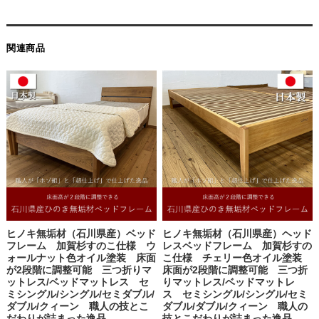
関連商品
ヒノキ無垢材（石川県産）ベッド
ヒノキ無垢材（石川県産）ヘッド
フレーム 加賀杉すのこ仕様 ウ
レスベッドフレーム 加賀杉すの
ォールナット色オイル塗装 床面
こ仕様 チェリー色オイル塗装
が2段階に調整可能 三つ折りマ
床面が2段階に調整可能 三つ折
ットレス/ベッドマットレス セ
りマットレス/ベッドマットレ
ミシングル/シングル/セミダブル/
ス セミシングル/シングル/セミ
ダブル/クィーン 職人の技とこ
ダブル/ダブル/クィーン 職人の
だわりが詰まった逸品
技とこだわりが詰まった逸品