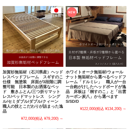
加賀杉無垢材（石川県産）ヘッド
ホワイトオーク無垢材/ウォール
レスベッドフレーム スギすのこ
ナット無垢材から選べるベッドフ
仕様 無塗装 床面が3段階に調
レーム「ドルミレ」 職人が一台
整可能 日本製のお洒落なベッ
一台鉋がけしたヘッドボードが逸
ド 敷きふとん/三つ折りマット
品 床板は「桐すのこ」と「出雲
レス/ベッドマットレス シング
カーボン炭八」から選べます
ル/セミダブル/ダブル/クィーン
S/SD/D
職人の技とこだわりが詰まった逸
¥122,000
(税込 ¥134,200)
～
品
¥72,000
(税込 ¥79,200)
～