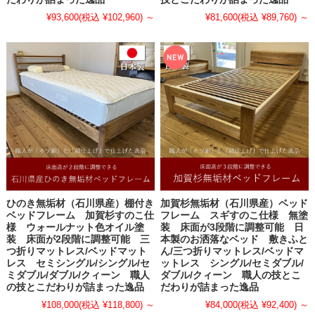
¥93,600
(税込 ¥102,960)
～
¥81,600
(税込 ¥89,760)
～
ひのき無垢材（石川県産）棚付き
加賀杉無垢材（石川県産）ベッド
ベッドフレーム 加賀杉すのこ仕
フレーム スギすのこ仕様 無塗
様 ウォールナット色オイル塗
装 床面が3段階に調整可能 日
装 床面が2段階に調整可能 三
本製のお洒落なベッド 敷きふと
つ折りマットレス/ベッドマット
ん/三つ折りマットレス/ベッドマ
レス セミシングル/シングル/セ
ットレス シングル/セミダブル/
ミダブル/ダブル/クィーン 職人
ダブル/クィーン 職人の技とこ
の技とこだわりが詰まった逸品
だわりが詰まった逸品
¥108,000
(税込 ¥118,800)
～
¥84,000
(税込 ¥92,400)
～