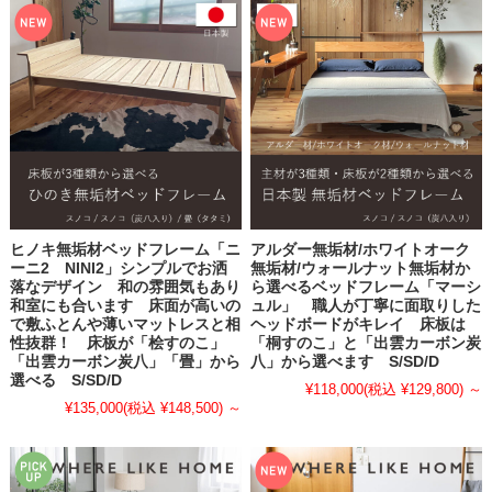
ヒノキ無垢材ベッドフレーム「ニ
アルダー無垢材/ホワイトオーク
ーニ2 NINI2」シンプルでお洒
無垢材/ウォールナット無垢材か
落なデザイン 和の雰囲気もあり
ら選べるベッドフレーム「マーシ
和室にも合います 床面が高いの
ュル」 職人が丁寧に面取りした
で敷ふとんや薄いマットレスと相
ヘッドボードがキレイ 床板は
性抜群！ 床板が「桧すのこ」
「桐すのこ」と「出雲カーボン炭
「出雲カーボン炭八」「畳」から
八」から選べます S/SD/D
選べる S/SD/D
¥118,000
(税込 ¥129,800)
～
¥135,000
(税込 ¥148,500)
～