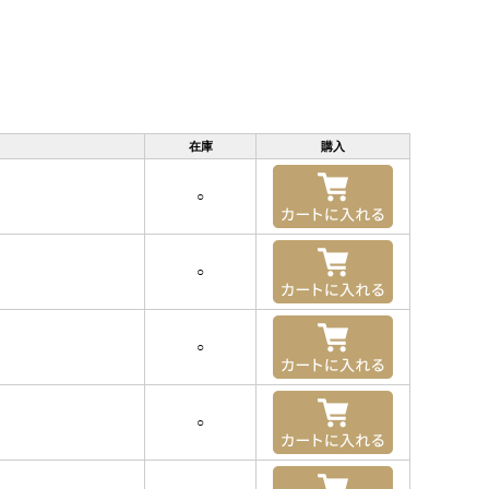
在庫
購入
○
○
○
○