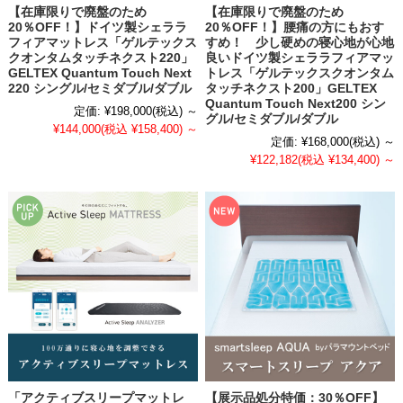
【在庫限りで廃盤のため
【在庫限りで廃盤のため
20％OFF！】ドイツ製シェララ
20％OFF！】腰痛の方にもおす
フィアマットレス「ゲルテックス
すめ！ 少し硬めの寝心地が心地
クオンタムタッチネクスト220」
良いドイツ製シェララフィアマッ
GELTEX Quantum Touch Next
トレス「ゲルテックスクオンタム
220 シングル/セミダブル/ダブル
タッチネクスト200」GELTEX
Quantum Touch Next200 シン
定価:
¥198,000
(税込)
～
グル/セミダブル/ダブル
¥144,000
(税込 ¥158,400)
～
定価:
¥168,000
(税込)
～
¥122,182
(税込 ¥134,400)
～
「アクティブスリープマットレ
【展示品処分特価：30％OFF】