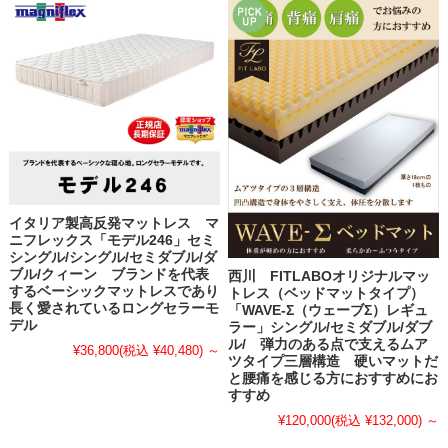
イタリア製高反発マットレス マ
ニフレックス「モデル246」セミ
シングル/シングル/セミダブル/ダ
ブル/クィーン ブランドを代表
西川 FITLABOオリジナルマッ
するベーシックマットレスであり
トレス（ベッドマットタイプ）
長く愛されているロングセラーモ
「WAVE-Σ（ウェーブΣ）レギュ
デル
ラー」シングル/セミダブル/ダブ
ル/ 弾力のある点で支えるムア
¥36,800
(税込 ¥40,480)
～
ツタイプ三層構造 硬いマットだ
と腰痛を感じる方におすすめにお
すすめ
¥120,000
(税込 ¥132,000)
～