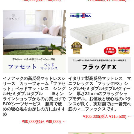
イノアックの高反発マットレスシ
イタリア製高反発マットレス マ
リーズ カラーフォーム「ファセ
ニフレックス「フラッグFX」シ
ット」ベッドマットレス シング
ングル/セミダブル/ダブル/クィー
ル/セミダブル/ダブル ※オン
ン 厚さ22ｃｍのフラッグシッ
ラインショップからのお買上げで
プモデル。お値段と寝心地のバラ
BOXシーツサービス 腰痛で硬
ンスが良く、実店舗では一番売れ
めの寝心地をお探しの方におすす
筋のマニフレックスです。
め
¥105,000
(税込 ¥115,500)
～
¥80,000
(税込 ¥88,000)
～