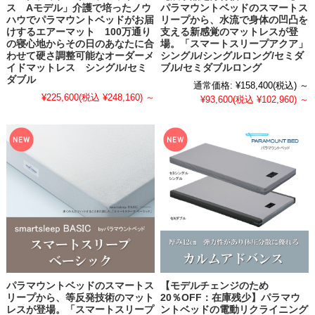
ス Aモデル」介護で培ったノウ
パラマウントベッドのスマートス
ハウでパラマウントベッドがお届
リープから、水流で身体の凹凸を
けするエアーマット 100万通り
支える新感覚のマットレスが登
の寝心地からその日のあなたに合
場。「スマートスリープアクア」
わせて硬さ調整可能なオーダーメ
シングル/シングルロング/セミダ
イドマットレス シングル/セミ
ブル/セミダブルロング
ダブル
通常価格:
¥158,400
(税込)
～
¥225,600
(税込 ¥248,160)
～
¥93,600
(税込 ¥102,960)
～
パラマウントベッドのスマートス
【モデルチェンジのため
リープから、等反発技術のマット
20％OFF：在庫残少】パラマウ
レスが登場。「スマートスリープ
ントベッドの電動リクライニング