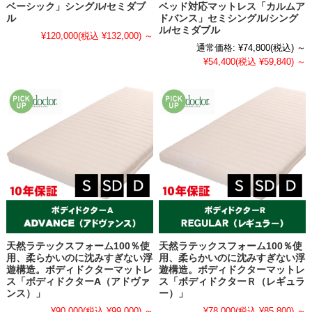
ベーシック」シングル/セミダブ
ベッド対応マットレス「カルムア
ル
ドバンス」セミシングル/シング
ル/セミダブル
¥120,000
(税込 ¥132,000)
～
通常価格:
¥74,800
(税込)
～
¥54,400
(税込 ¥59,840)
～
天然ラテックスフォーム100％使
天然ラテックスフォーム100％使
用、柔らかいのに沈みすぎない浮
用、柔らかいのに沈みすぎない浮
遊構造。ボディドクターマットレ
遊構造。ボディドクターマットレ
ス「ボディドクターA（アドヴァ
ス「ボディドクターＲ（レギュラ
ンス）」
ー）」
¥90,000
(税込 ¥99,000)
～
¥78,000
(税込 ¥85,800)
～