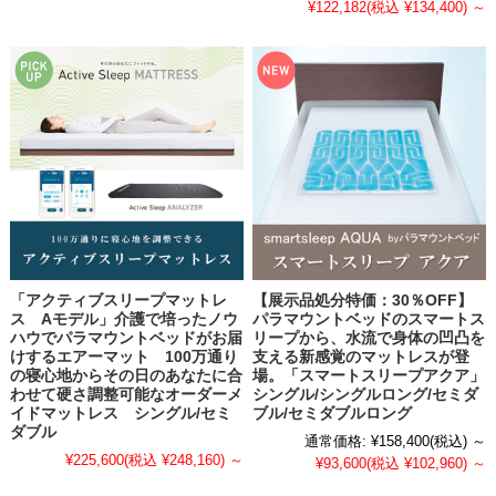
¥122,182
(税込 ¥134,400)
～
「アクティブスリープマットレ
【展示品処分特価：30％OFF】
ス Aモデル」介護で培ったノウ
パラマウントベッドのスマートス
ハウでパラマウントベッドがお届
リープから、水流で身体の凹凸を
けするエアーマット 100万通り
支える新感覚のマットレスが登
の寝心地からその日のあなたに合
場。「スマートスリープアクア」
わせて硬さ調整可能なオーダーメ
シングル/シングルロング/セミダ
イドマットレス シングル/セミ
ブル/セミダブルロング
ダブル
通常価格:
¥158,400
(税込)
～
¥225,600
(税込 ¥248,160)
～
¥93,600
(税込 ¥102,960)
～