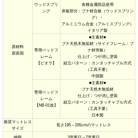
ウッドスプリ
各種金属部品使用
ング
床板部分：ブナ材合板（ウッドスプリン
グ）・
アルミニウム合金（アルミスプリング）
イタリア製
■主素材■
ブナ天然木無垢材（サイドフレーム：ブ
原材料
専用ベッドフ
ナ材突板）
原産国
レーム
仕上げ：つや消し塗装
【ビオラ】
組立パターン：カンタッチャブル方式
（工具不要）
中国製
■主素材■
ブナ天然木無垢材
専用ベッドフ
仕上げ：つや消し塗装
レーム
組立パターン：カンタッチャブル方式
【NB-01改】
（工具不要）
日本製
推奨マットレス
長さ195～205cmのマットレス
サイズ
納期
3営業日～7営業日