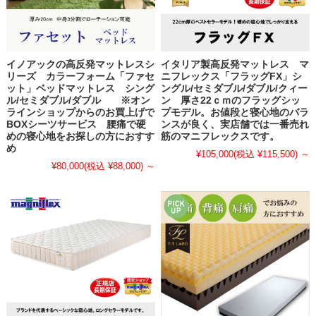
イノアックの高反発マットレスシ
イタリア製高反発マットレス マ
リーズ カラーフォーム「ファセ
ニフレックス「フラッグFX」シ
ット」ベッドマットレス シング
ングル/セミダブル/ダブル/クィー
ル/セミダブル/ダブル ※オン
ン 厚さ22ｃｍのフラッグシッ
ラインショップからのお買上げで
プモデル。お値段と寝心地のバラ
BOXシーツサービス 腰痛で硬
ンスが良く、実店舗では一番売れ
めの寝心地をお探しの方におすす
筋のマニフレックスです。
め
¥105,000
(税込 ¥115,500)
～
¥80,000
(税込 ¥88,000)
～