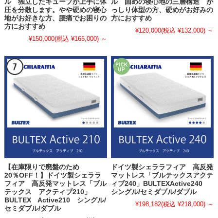
ル 独立したキューブが上手に体
ル 固めの寝心地の三層構造 が
圧を分散します。やや硬めの寝心
っしり体型の方、硬めがお好みの
地がお好きな方、腰痛でお困りの
方におすすめ
方におすすめ
¥120,000
(税込 ¥132,000)
～
¥150,000
(税込 ¥165,000)
～
【在庫限りで廃盤のため
ドイツ製シェララフィア 高反発
20％OFF！】ドイツ製シェララ
マットレス「ブルテックスアクテ
フィア 高反発マットレス「ブル
ィブ240」BULTEXActive240
テックス アクティブ210」
シングル/セミダブル/ダブル
BULTEX Active210 シングル/
¥198,182
(税込 ¥218,000)
～
セミダブル/ダブル