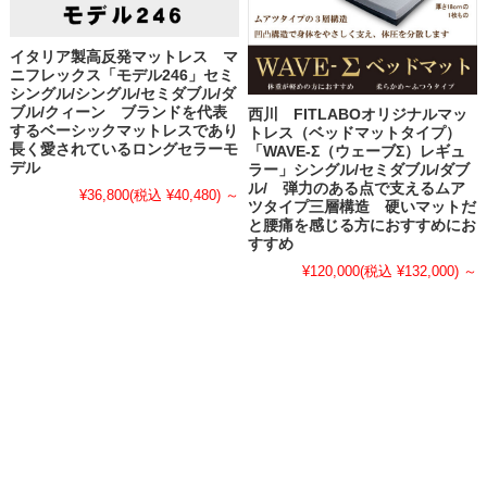
イタリア製高反発マットレス マ
ニフレックス「モデル246」セミ
シングル/シングル/セミダブル/ダ
ブル/クィーン ブランドを代表
西川 FITLABOオリジナルマッ
するベーシックマットレスであり
トレス（ベッドマットタイプ）
長く愛されているロングセラーモ
「WAVE-Σ（ウェーブΣ）レギュ
デル
ラー」シングル/セミダブル/ダブ
ル/ 弾力のある点で支えるムア
¥36,800
(税込 ¥40,480)
～
ツタイプ三層構造 硬いマットだ
と腰痛を感じる方におすすめにお
すすめ
¥120,000
(税込 ¥132,000)
～