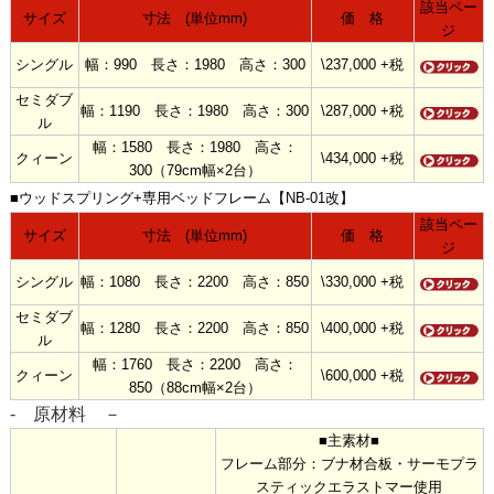
該当ペー
サイズ
寸法 (単位mm)
価 格
ジ
シングル
幅：990 長さ：1980 高さ：300
\237,000 +税
セミダブ
幅：1190 長さ：1980 高さ：300
\287,000 +税
ル
幅：1580 長さ：1980 高さ：
クィーン
\434,000 +税
300（79cm幅×2台）
■ウッドスプリング+専用ベッドフレーム【NB-01改】
該当ペー
サイズ
寸法 (単位mm)
価 格
ジ
シングル
幅：1080 長さ：2200 高さ：850
\330,000 +税
セミダブ
幅：1280 長さ：2200 高さ：850
\400,000 +税
ル
幅：1760 長さ：2200 高さ：
クィーン
\600,000 +税
850（88cm幅×2台）
- 原材料 －
■主素材■
フレーム部分：ブナ材合板・サーモプラ
スティックエラストマー使用