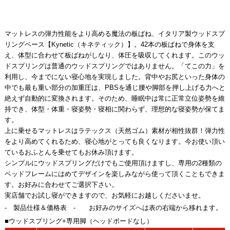
マットレスの弾力性能をより高める魔法の板ばね、イタリア製ウッドスプ
リングベース【Kynetic（キネティック）】。42本の板ばねで身体を支
え、体型に合わせて板ばねがしなり、体圧を吸収してくれます。このウッ
ドスプリングは普通のウッドスプリングではありません。「てこの力」を
利用し、今までにない寝心地を実現しました。背中やお尻といった身体の
中でも最も重い部分の加重圧は、PBSを通じ腰や脚部を押し上げる力へと
絶えず自動的に変換されます。そのため、睡眠中は常に正常立位姿勢を維
持でき、体型・体重・寝姿勢・寝相に関わらず、理想的な寝姿勢が保てま
す。
上に乗せるマットレスはラテックス（天然ゴム）素材が相性抜群！弾力性
をより高めてくれるため、寝心地がとっても良くなります。今お使い頂い
ているおふとんを乗せてもお休み頂けます。
シンプルにウッドスプリングだけでもご使用頂けますし、専用の2種類の
ベッドフレームにはめてデザインを楽しみながら使って頂くこともできま
す。お好みに合わせてご選択下さい。
実店舗でお試し寝ができますので、お気軽にお越しくださいませ。
- 製品仕様＆価格表 - お好みのサイズへは表の右端から移れます。
■ウッドスプリング+専用脚（ヘッドボードなし）